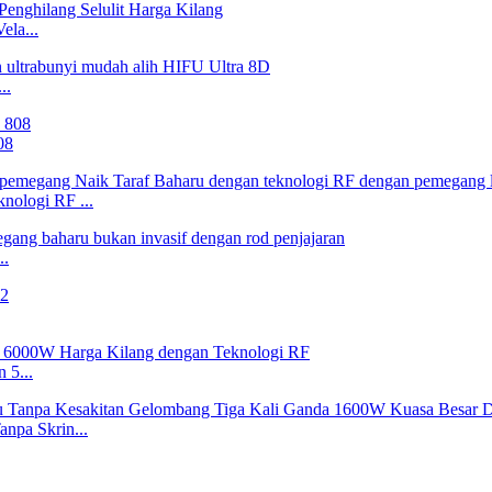
ela...
..
08
nologi RF ...
..
 5...
npa Skrin...