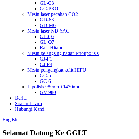
GL-C3
GC-PRO
Mesin laser pecahan CO2
GD-6S
GD-M6
Mesin laser ND YAG
GL-Q5
GL-Q7
Raja Hitam
Mesin pelangsing badan kriolipolisis
GJ-F1
GJ-F3
Mesin pengangkat kulit HIFU
GC-5
GC-6
Lipolisis 980nm +1470nm
GV-980
Berita
Soalan Lazim
Hubungi Kami
English
Selamat Datang Ke GGLT