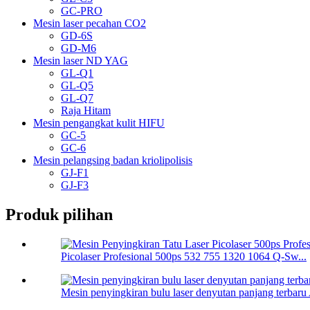
GC-PRO
Mesin laser pecahan CO2
GD-6S
GD-M6
Mesin laser ND YAG
GL-Q1
GL-Q5
GL-Q7
Raja Hitam
Mesin pengangkat kulit HIFU
GC-5
GC-6
Mesin pelangsing badan kriolipolisis
GJ-F1
GJ-F3
Produk pilihan
Picolaser Profesional 500ps 532 755 1320 1064 Q-Sw...
Mesin penyingkiran bulu laser denyutan panjang terbaru 