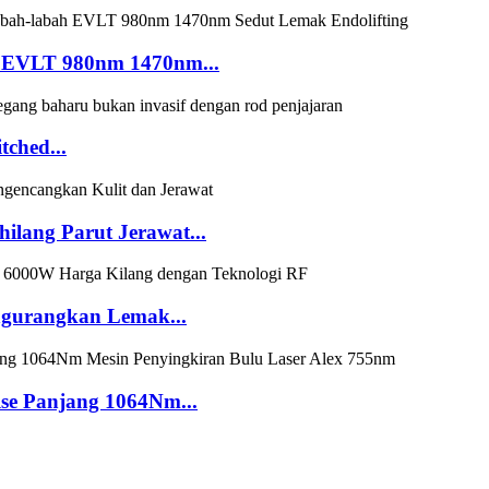
h EVLT 980nm 1470nm...
tched...
hilang Parut Jerawat...
gurangkan Lemak...
lse Panjang 1064Nm...