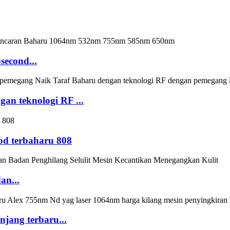
second...
an teknologi RF ...
iod terbaharu 808
an...
njang terbaru...