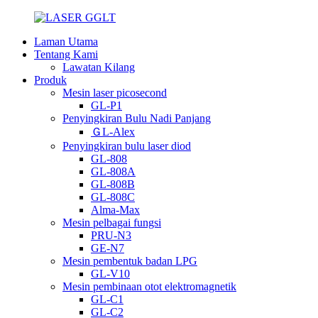
Laman Utama
Tentang Kami
Lawatan Kilang
Produk
Mesin laser picosecond
GL-P1
Penyingkiran Bulu Nadi Panjang
ＧL-Alex
Penyingkiran bulu laser diod
GL-808
GL-808A
GL-808B
GL-808C
Alma-Max
Mesin pelbagai fungsi
PRU-N3
GE-N7
Mesin pembentuk badan LPG
GL-V10
Mesin pembinaan otot elektromagnetik
GL-C1
GL-C2