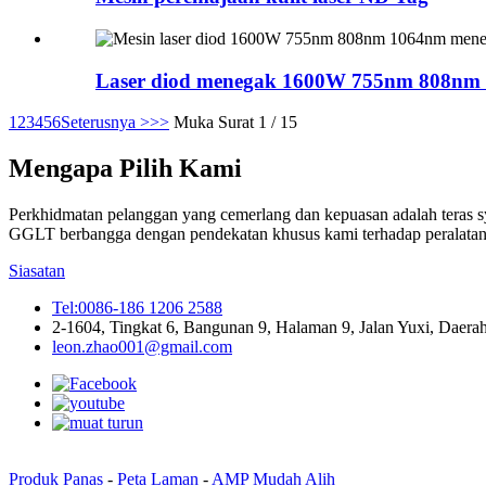
Laser diod menegak 1600W 755nm 808nm 
1
2
3
4
5
6
Seterusnya >
>>
Muka Surat 1 / 15
Mengapa Pilih Kami
Perkhidmatan pelanggan yang cemerlang dan kepuasan adalah teras sy
GGLT berbangga dengan pendekatan khusus kami terhadap peralatan 
Siasatan
Tel:0086-186 1206 2588
2-1604, Tingkat 6, Bangunan 9, Halaman 9, Jalan Yuxi, Daerah
leon.zhao001@gmail.com
Produk Panas
-
Peta Laman
-
AMP Mudah Alih