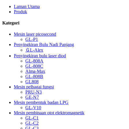
Laman Utama
Produk
Kategori
Mesin laser picosecond
GL-P1
Penyingkiran Bulu Nadi Panjang
ＧL-Alex
Penyingkiran bulu laser diod
GL-808A
GL-808C
Alma-Max
GL-808B
GL808
Mesin pelbagai fungsi
PRU-N3
GE-N7
Mesin pembentuk badan LPG
GL-V10
Mesin pembinaan otot elektromagnetik
GL-C1
GL-C2
GL-C3